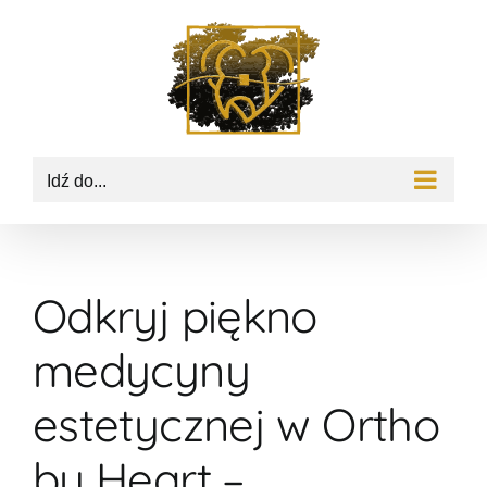
Przejdź
do
zawartości
Idź do...
Odkryj piękno
medycyny
estetycznej w Ortho
by Heart –